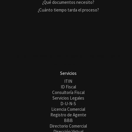
¿Qué documentos necesito?
¿Cuánto tiempo tarda el proceso?
Real Estate |
Credit Repair Solutions |
|
Mortgage Loans |
|
wsj renewal
| bloomberg
subs
|
CRSNEWS
|
WSJ Login
Servicios
ITIN
ID Fiscal
Consultoría Fiscal
Servicios Legales
D-U-N-S
Licencia Comercial
Registro de Agente
BBB
Directorio Comercial
Dirección Virtual