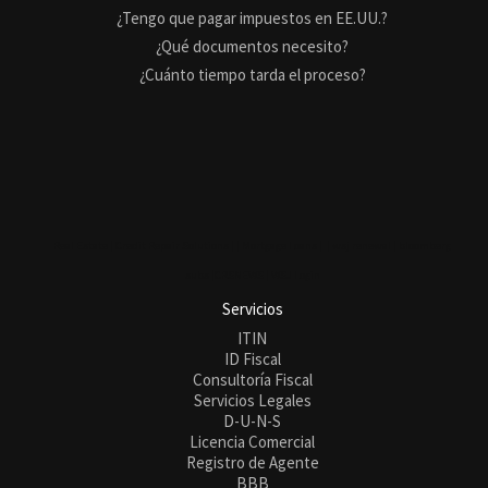
¿Tengo que pagar impuestos en EE.UU.?
¿Qué documentos necesito?
¿Cuánto tiempo tarda el proceso?
Real Estate |
Credit Repair Solutions |
|
Mortgage Loans |
|
wsj renewal
| bloomberg
subs
|
CRSNEWS
|
WSJ Login
Servicios
ITIN
ID Fiscal
Consultoría Fiscal
Servicios Legales
D-U-N-S
Licencia Comercial
Registro de Agente
BBB